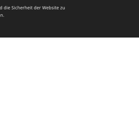
*Das Resümee finden Si
chosoziale Beratung"
 die Sicherheit der Website zu
107.
 Sciene" (MSc) 2021
n.
Zeitungsartikel