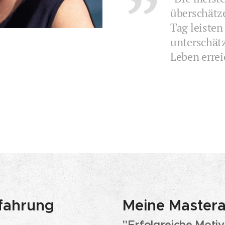
überschätz
Tag leisten
unterschätz
Leben erre
fahrung
Meine Mastera
"Erfolgreiche Motiv