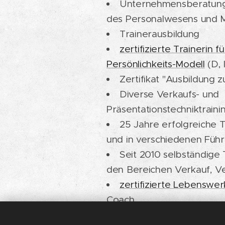
Unternehmensberatung 
des Personalwesens und M
Trainerausbildung
zertifizierte Trainerin 
Persönlichkeits-Modell
(D, 
Zertifikat "Ausbildung 
Diverse Verkaufs- und
Präsentationstechniktraini
25 Jahre erfolgreiche T
und in verschiedenen Füh
Seit 2010 selbständige 
den Bereichen Verkauf, V
zertifizierte Lebenswer
Coach
Diplom-Lebensberateri