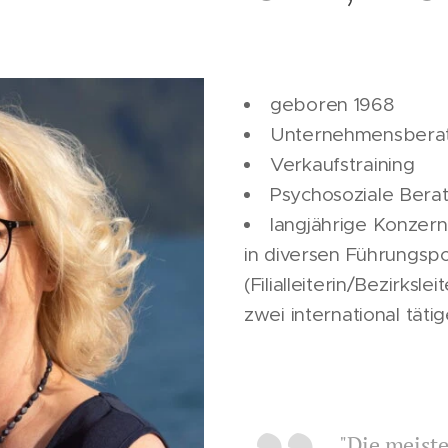
geboren 1968
Unternehmensbera
Verkaufstraining
Psychosoziale Bera
langjährige Konzern
in diversen Führungspo
(Filialleiterin/Bezirksle
zwei international tät
"Die meist