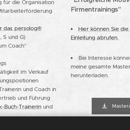
für die Organisation
Firmentrainings"
itarbeiterförderung
für das persolog®
Hier können Sie die
I, S und G)
Einleitung abrufen.
zum Coach"
Bei Interesse könne
ngs
meine gesamte Master
ätigkeit im Verkauf
herunterladen.
rungspositionen
Trainerin und Coach in
ertrieb und Führung
Master
k-Buch-Trainerin
und
n