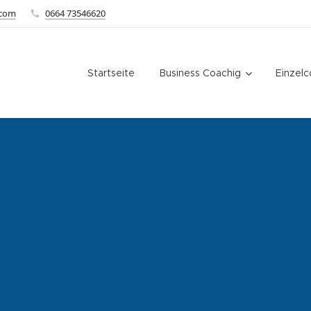
.com
0664 73546620
Startseite
Business Coachig
Einzelc