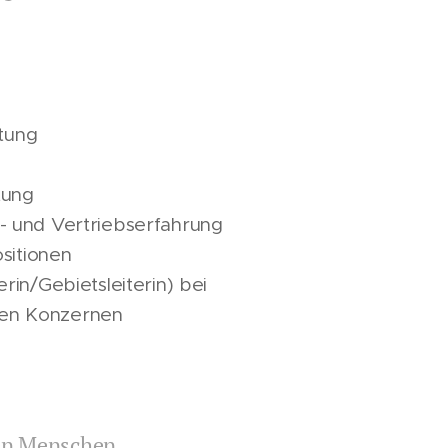
tung
tung
- und Vertriebserfahrung
sitionen
iterin/Gebietsleiterin) bei
igen Konzernen
en Menschen