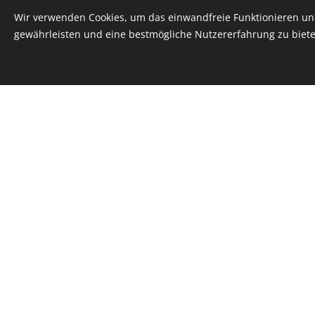
Universitätslehrgang "Psy
Wir verwenden Cookies, um das einwandfreie Funktionieren und
und Verleihung "Master of
gewährleisten und eine bestmögliche Nutzererfahrung zu biete