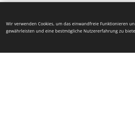
Ouirinius Apotheke seit 20
Wir verwenden Cookies, um das einwandfreie Funktionieren und
St. Berthold Apotheke sei
gewährleisten und eine bestmögliche Nutzererfahrung zu biete
WIFI intern Trainer seit 20
Apothekengruppe Kaniak 
Heliosapotheke, Apotheke
Veritas Apotheke) seit 20
Schutzengelapotheke seit
Bäckerei & Cafe Fa. Baumg
Drogerie Druckenthaner s
Fa. Thalhammer seit 2022