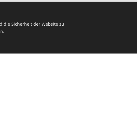
Fa. Schanda 2010/2011
16
 die Sicherheit der Website zu
Fa. Tretter Schuhe 201
t 2016
n.
Fa. VKB 2011 - 2014
17
Fa. Unimarkt 2013
(Seeapotheke,
 Attnang-Puchheim,
Fa. Zumnorde 2014 - 2
21
Fa. L&T 2014 - 2018
 2021
artner seit 2021
eit 2022