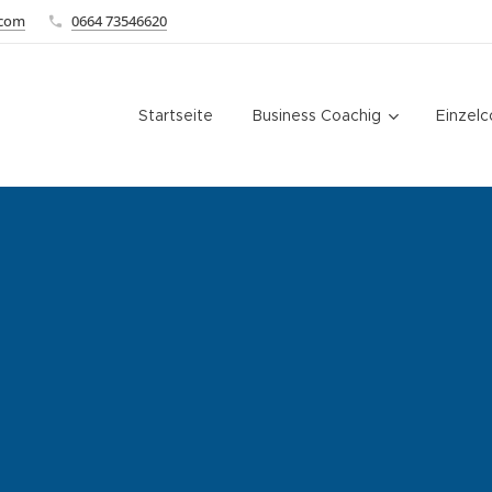
.com
0664 73546620
Startseite
Business Coachig
Einzelc